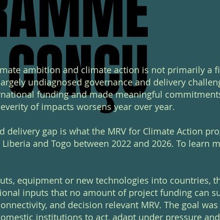
RAMME
RAMME
É CONÇU
É CONÇU
mate ambition and climate action is not primarily a f
 a largely undiagnosed
governance and delivery challen
rnational funding and made meaningful commitments,
everity of impacts worsens year over year.
d delivery gap is what the MRV for Climate Action pr
 Liberia and Togo between 2022 and 2026. To learn m
puts, equipment or new technologies into countries, 
tional inputs that no amount
of project funding can su
onnectivity, and decision relevant MRV. The goal was 
omestic institutions to act, adapt under pressure and