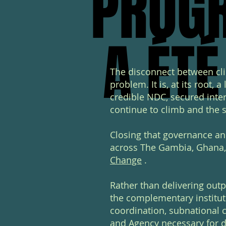
PROG
PROG
A ÉT
A ÉT
The disconnect between cli
problem. It is, at its root,
credible NDC, secured
inte
continue to climb and the s
Closing that governance an
across The Gambia, Ghana,
Change
.
Rather than delivering out
the complementary institu
coordination, subnational c
and Agency necessary for d