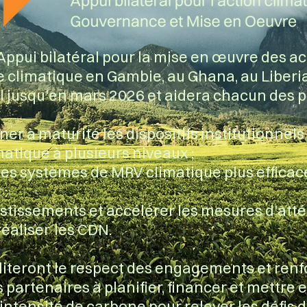
ppui bilatéral pour la mise en œuvre des ac
 climatique en Gambie, au Ghana, au Liberia
 jusqu'en mars 2026 et aidera chacun des pa
er à maturité les dispositifs institutionnels
matique à
plusieurs niveaux ;
es systèmes de MRV climatique plus efficace
 :
estissements et accélérer les mesures d'att
réaliser
les CDN.
iliteront le respect des engagements et renf
 partenaires à planifier, financer et mettre
 intensité de carbone pour relever les défis 