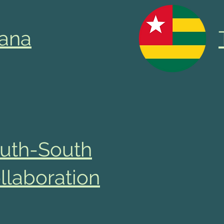
ana
uth-South
llaboration