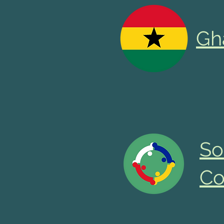
Gh
So
Co