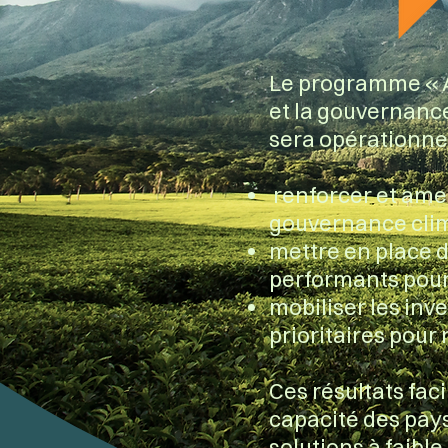
Le programme « A
et la gouvernance
sera opérationnel
renforcer et amen
gouvernance cli
mettre en place d
performants pour
mobiliser les inv
prioritaires pour 
Ces résultats fac
capacité des pays
solutions à faible