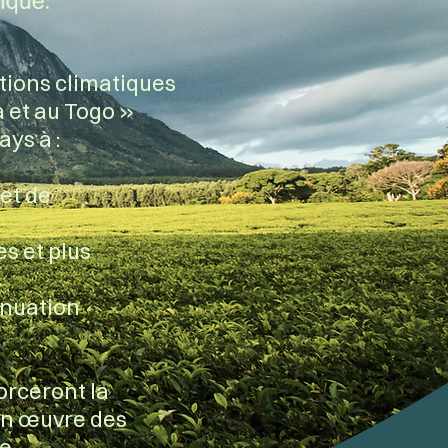
tions climatiques
 et au Togo »
ys à :
 et de
s et plus
énuation
orceront la
 en œuvre des
de